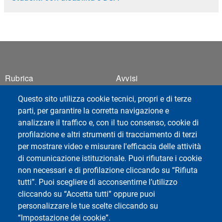
Footer 1
Footer 2
Rubrica
Avvisi
Webmail
Questo sito utilizza cookie tecnici, propri e di terze
ESSE3 Studenti
parti, per garantire la corretta navigazione e
Privacy
analizzare il traffico e, con il tuo consenso, cookie di
Accessibilità
profilazione e altri strumenti di tracciamento di terzi
Mappa del sito
per mostrare video e misurare l'efficacia delle attività
di comunicazione istituzionale. Puoi rifiutare i cookie
non necessari e di profilazione cliccando su “Rifiuta
tutti”. Puoi scegliere di acconsentirne l’utilizzo
cliccando su “Accetta tutti” oppure puoi
personalizzare le tue scelte cliccando su
Social di Ateneo
“Impostazione dei cookie”.