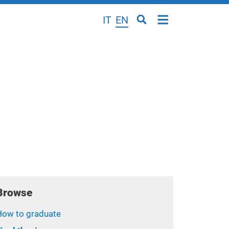
IT
EN
Browse
How to graduate