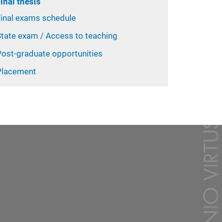
inal thesis
Final exams schedule
State exam / Access to teaching
Post-graduate opportunities
Placement