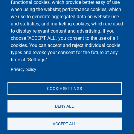
Footer 1
Footer 2
Rubrica
Notice Board
functional cookies, which provide better easy of use
when using the website; performance cookies, which
Webmail
we use to generate aggregated data on website use
ESSE3 Studenti
and statistics; and marketing cookies, which are used
Privacy
to display relevant content and advertising. If you
Accessibilità
choose "ACCEPT ALL", you consent to the use of all
Sitemap
cookies. You can accept and reject individual cookie
types and revoke your consent for the future at any
time at "Settings".
Privacy policy
Unipv Social Media
COOKIE SETTINGS
DENY ALL
Department of Political and Social Sciences
ACCEPT ALL
C.so Strada Nuova 65, 27100 Pavia - Italy